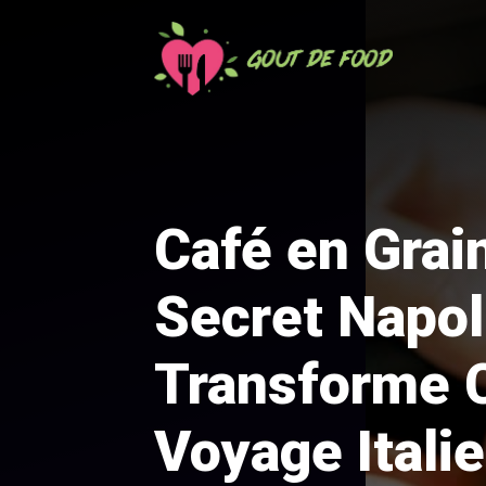
Aller
au
contenu
Café en Grai
Secret Napol
Transforme 
Voyage Itali