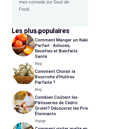
mes conseils sur Gout de
Food…
Les plus populaires
Blog
Comment Manger un Kaki
Parfait : Astuces,
Recettes et Bienfaits
Santé
Blog
Comment Choisir la
Bourriche d’Huîtres
Parfaite ?
Blog
Combien Coûtent les
Pâtisseries de Cédric
Grolet? Découvrez les Prix
Étonnants
Voyage
Comment visiter malte en