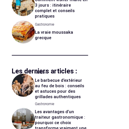
3 jours : itinéraire
complet et conseils
pratiques
Gastronomie
La vraie moussaka
grecque
Les derniers articles :
Maison
Le barbecue d’extérieur
au feu de bois : conseils
et astuces pour des
grillades authentiques
Gastronomie
Les avantages d’un
traiteur gastronomique :
pourquoi ce choix
transforme vraiment une