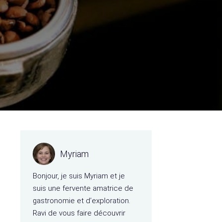
Myriam
Bonjour, je suis Myriam et je
suis une fervente amatrice de
gastronomie et d’exploration.
Ravi de vous faire découvrir