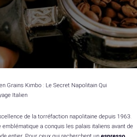
en Grains Kimbo : Le Secret Napolitain Qui
ge Italien
xcellence de la torréfaction napolitaine depuis 1963.
 emblématique a conquis les palais italiens avant de
de entier. Pour ceux qui recherchent un
espresso