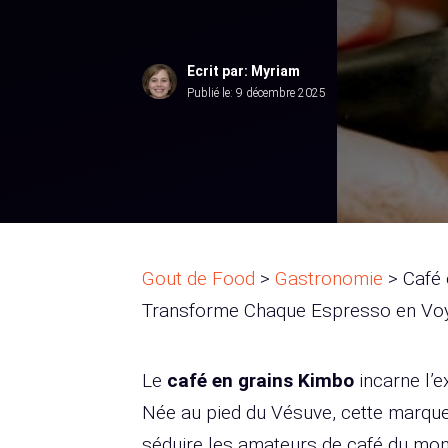
Ecrit par: Myriam
Publié le:
9 décembre 2025
Gout de Food
>
Gastronomie
>
Café 
Transforme Chaque Espresso en Voya
Le
café en grains Kimbo
incarne l’e
Née au pied du Vésuve, cette marque
séduire les amateurs de café du mon