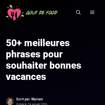
Aller
au
MEN
contenu
50+ meilleures
phrases pour
souhaiter bonnes
vacances
Ecrit par: Myriam
Publié le:
24 janvier 2026