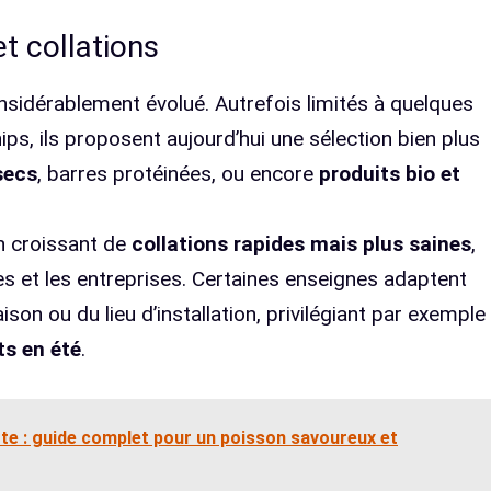
t collations
sidérablement évolué. Autrefois limités à quelques
ps, ils proposent aujourd’hui une sélection bien plus
secs
, barres protéinées, ou encore
produits bio et
n croissant de
collations rapides mais plus saines
,
s et les entreprises. Certaines enseignes adaptent
son ou du lieu d’installation, privilégiant par exemple
ts en été
.
tte : guide complet pour un poisson savoureux et