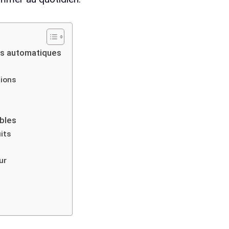
urs automatiques
tions
ibles
uits
ur