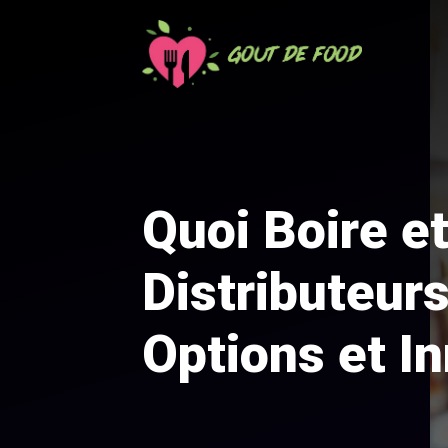
Aller
au
contenu
Quoi Boire e
Distributeur
Options et I