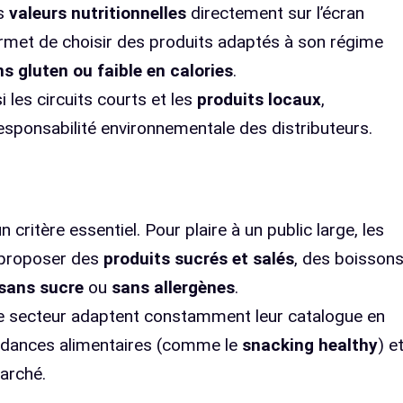
es
valeurs nutritionnelles
directement sur l’écran
ermet de choisir des produits adaptés à son régime
s gluten ou faible en calories
.
i les circuits courts et les
produits locaux
,
responsabilité environnementale des distributeurs.
 critère essentiel. Pour plaire à un public large, les
 proposer des
produits sucrés et salés
, des boisson
sans sucre
ou
sans allergènes
.
ce secteur adaptent constamment leur catalogue en
endances alimentaires (comme le
snacking healthy
) e
arché.