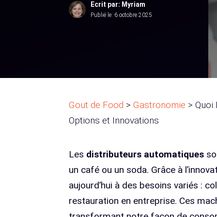
Ecrit par: Myriam
Publié le:
6 octobre 2025
Gout de Food
>
Gastronomie
>
Quoi 
Options et Innovations
Les
distributeurs automatiques
son
un café ou un soda. Grâce à l’innovati
aujourd’hui à des besoins variés : co
restauration en entreprise. Ces mac
transformant notre façon de conso