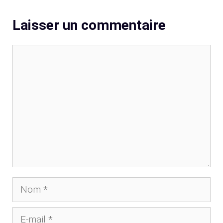
Laisser un commentaire
Commentaire
Nom
E-