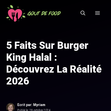
Aller
au
MEN
contenu
5 Faits Sur Burger
King Halal :
Découvrez La Réalité
2026
Ecrit par: Myriam
Publié le:
28 octobre 2024