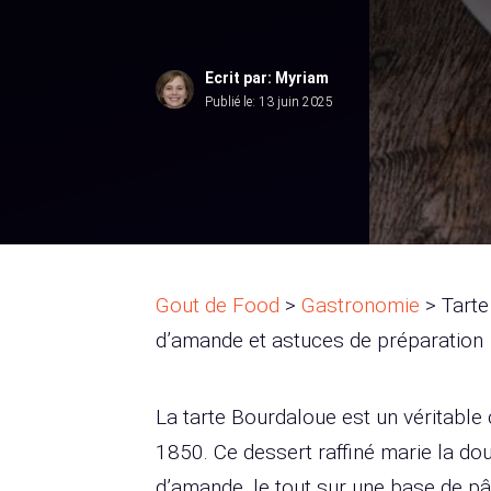
Ecrit par: Myriam
Publié le:
13 juin 2025
Gout de Food
>
Gastronomie
>
Tarte
d’amande et astuces de préparation
La tarte Bourdaloue est un véritable 
1850. Ce dessert raffiné marie la do
d’amande, le tout sur une base de pâ