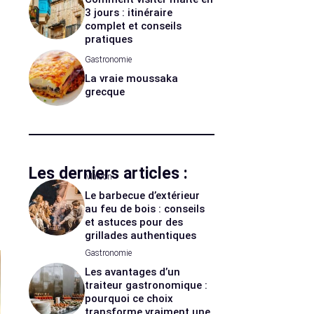
3 jours : itinéraire
complet et conseils
pratiques
Gastronomie
La vraie moussaka
grecque
Les derniers articles :
Maison
Le barbecue d’extérieur
au feu de bois : conseils
et astuces pour des
grillades authentiques
Gastronomie
Les avantages d’un
traiteur gastronomique :
pourquoi ce choix
transforme vraiment une