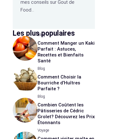
mes conseils sur Gout de
Food…
Les plus populaires
Blog
Comment Manger un Kaki
Parfait : Astuces,
Recettes et Bienfaits
Santé
Blog
Comment Choisir la
Bourriche d’Huîtres
Parfaite ?
Blog
Combien Coûtent les
Pâtisseries de Cédric
Grolet? Découvrez les Prix
Étonnants
Voyage
Comment visiter malte en