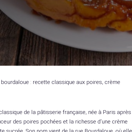
 bourdaloue : recette classique aux poires, crème
classique de la pâtisserie française, née à Paris après
uceur des poires pochées et la richesse d’une crème
te sucrée. Son nom vient de la rue Bourdaloue, où elle