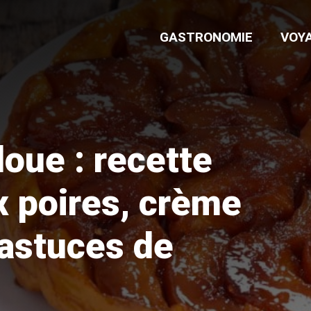
GASTRONOMIE
VOY
oue : recette
x poires, crème
astuces de