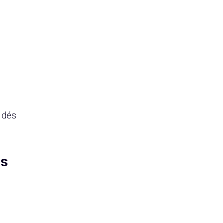
 dés
es