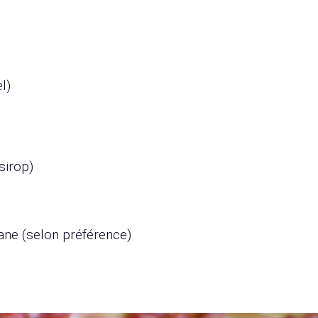
l)
sirop)
diane (selon préférence)