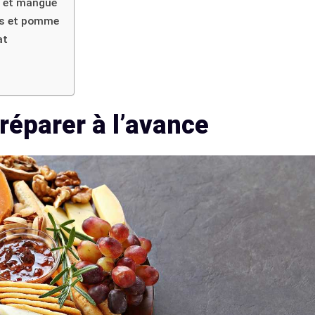
s et mangue
as et pomme
at
réparer à l’avance