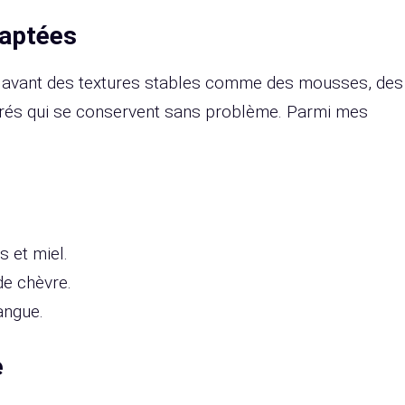
daptées
en avant des textures stables comme des mousses, des
brés qui se conservent sans problème. Parmi mes
.
s et miel.
de chèvre.
angue.
e