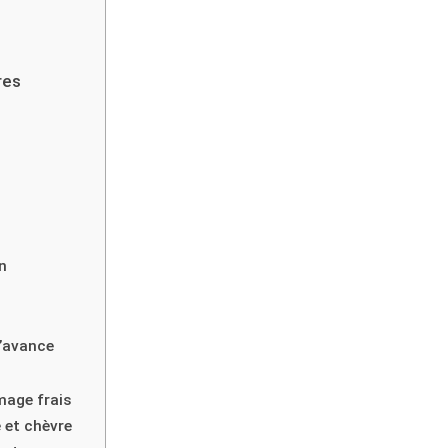
res
s
n
l’avance
mage frais
 et chèvre