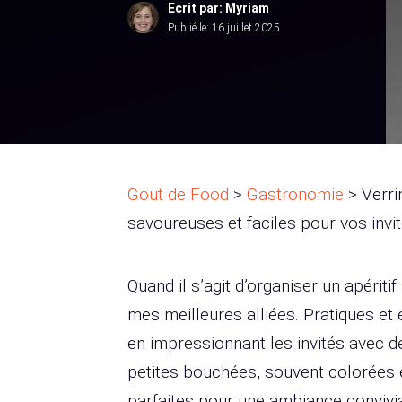
Ecrit par: Myriam
Publié le:
16 juillet 2025
Gout de Food
>
Gastronomie
>
Verri
savoureuses et faciles pour vos invi
Quand il s’agit d’organiser un apériti
mes meilleures alliées. Pratiques et
en impressionnant les invités avec d
petites bouchées, souvent colorées e
parfaites pour une ambiance convivia