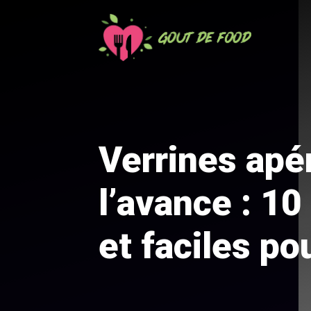
Aller
au
contenu
Verrines apé
l’avance : 1
et faciles po