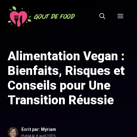
Aller
au
MEN
contenu
Alimentation Vegan :
Bienfaits, Risques et
Conseils pour Une
Transition Réussie
Ecrit par: Myriam
Publié le:
8 avril 2025